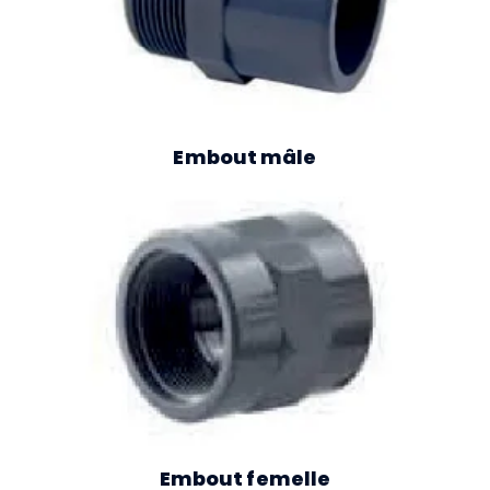
Embout mâle
Embout femelle