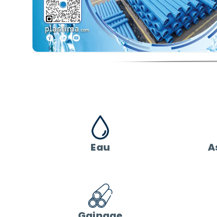
Eau
A
Gainage